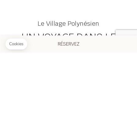
Le Village Polynésien
UN VOYAGE DANS LE
RÉSERVEZ
TEMPS